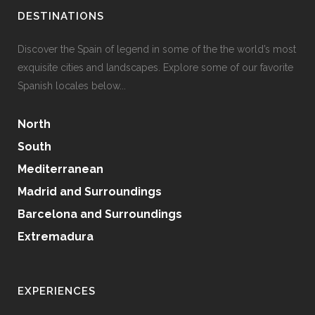
DESTINATIONS
Discover the Spain of legend in some of the the world’s most
exquisite cities and landscapes. Explore some of our favorite
Spanish locales below...
North
South
Mediterranean
Madrid and Surroundings
Barcelona and Surroundings
Extremadura
EXPERIENCES