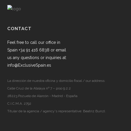
CONTACT
Feel free to call our office in
Spain +34 91 416 6838 or email
us any questions or inquiries at:
info@ExclusiveSpain.es
La dirección de nuestra oficina y domicilio fiscal / our address:
Calle Cruz de la Atalaya nº 7 – piso 9.2.2
28223 Pozuelo de Alarcón - Madrid - España
C.I.C.M.A. 2792
Titular de la agencia / agency's representative: Beatriz Bunzl